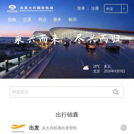
登录
|
注册
中文
指南
交通
商业
服务
航班
28℃
多云
北京
2026年8月9日
出行锦囊
出发
从大兴机场出发登机