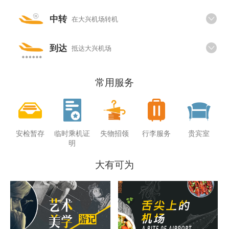
中转
在大兴机场转机
到达
抵达大兴机场
常用服务
安检暂存
临时乘机证
失物招领
行李服务
贵宾室
明
大有可为